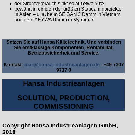
der Stromverbrauch sinkt so auf etwa 50%:
bewährt in einigen der größten Staudammprojekte
in Asien – u. a. beim SE SAN 3 Damm in Vietnam
und dem YEYWA Damm in Myanmar.
Setzen Sie auf Hansa Kältetechnik. Und verbinden
Sie erstklassige Komponenten, Rentabilität,
Betriebssicherheit und Service.
Kontakt:
mail@hansa-industrieanlagen.de
- +49 7307
9717 0
Hansa Industrieanlagen
SOLUTION, PRODUCTION,
COMMISSIONING
Copyright Hansa Industrieanlagen GmbH,
2018